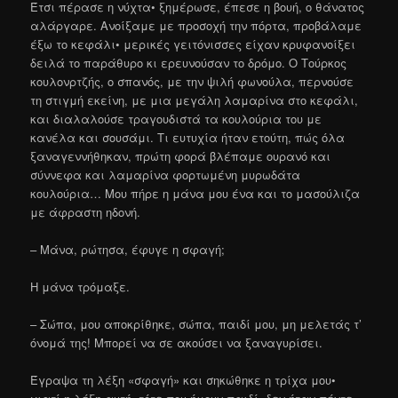
Έτσι πέρασε η νύχτα• ξημέρωσε, έπεσε η βουή, ο θάνατος
αλάργαρε. Ανοίξαμε με προσοχή την πόρτα, προβάλαμε
έξω το κεφάλι• μερικές γειτόνισσες είχαν κρυφανοίξει
δειλά το παράθυρο κι ερευνούσαν το δρόμο. Ο Τούρκος
κουλονρτζής, ο σπανός, με την ψιλή φωνούλα, περνούσε
τη στιγμή εκείνη, με μια μεγάλη λαμαρίνα στο κεφάλι,
και διαλαλούσε τραγουδιστά τα κουλούρια του με
κανέλα και σουσάμι. Τι ευτυχία ήταν ετούτη, πώς όλα
ξαναγεννήθηκαν, πρώτη φορά βλέπαμε ουρανό και
σύννεφα και λαμαρίνα φορτωμένη μυρωδάτα
κουλούρια… Μου πήρε η μάνα μου ένα και το μασούλιζα
με άφραστη ηδονή.
– Μάνα, ρώτησα, έφυγε η σφαγή;
Η μάνα τρόμαξε.
– Σώπα, μου αποκρίθηκε, σώπα, παιδί μου, μη μελετάς τ’
όνομά της! Μπορεί να σε ακούσει να ξαναγυρίσει.
Έγραψα τη λέξη «σφαγή» και σηκώθηκε η τρίχα μου•