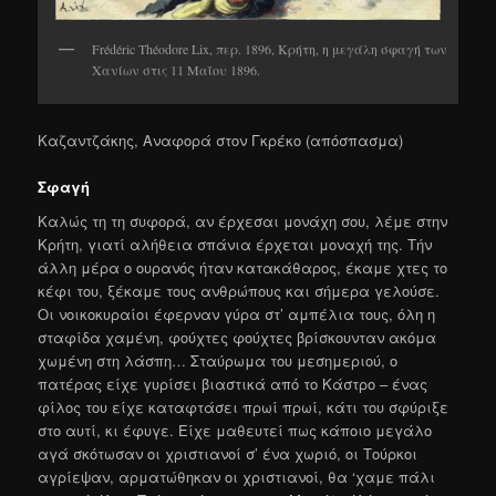
Frédéric Théodore Lix, περ. 1896, Κρήτη, η μεγάλη σφαγή των
Χανίων στις 11 Μαΐου 1896.
Καζαντζάκης, Αναφορά στον Γκρέκο (απόσπασμα)
Σφαγή
Καλώς τη τη συφορά, αν έρχεσαι μονάχη σου, λέμε στην
Κρήτη, γιατί αλήθεια σπάνια έρχεται μοναχή της.
Τήν
άλλη μέρα ο ουρανός ήταν κατακάθαρος, έκαμε χτες το
κέφι του, ξέκαμε τους ανθρώπους και σήμερα γελούσε.
Οι νοικοκυραίοι έφερναν γύρα στ’ αμπέλια τους, όλη η
σταφίδα χαμένη, φούχτες φούχτες βρίσκουνταν ακόμα
χωμένη στη λάσπη… Σταύρωμα του μεσημεριού, ο
πατέρας είχε γυρίσει βιαστικά από το Κάστρο – ένας
φίλος του είχε καταφτάσει πρωί πρωί, κάτι του σφύριξε
στο αυτί, κι έφυγε. Είχε μαθευτεί πως κάποιο μεγάλο
αγά σκότωσαν οι χριστιανοί σ’ ένα χωριό, οι Τούρκοι
αγρίεψαν, αρματώθηκαν οι χριστιανοί, θα ‘χαμε πάλι