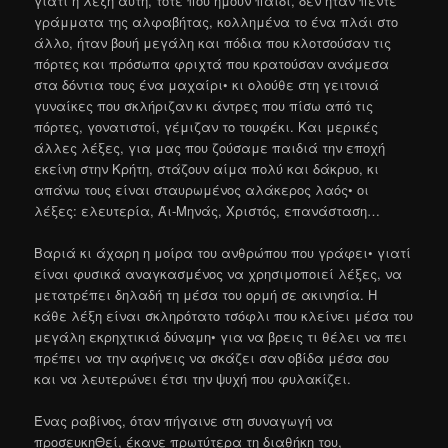
γιατί η λέξη αυτή, τότε που ήμουν παιδί, δεν ήταν πέντε
γράμματα της αλφαβήτας, κολλημένα το ένα πλάι στο
άλλο, ήταν βουή μεγάλη και πόδια που κλοτσούσαν τις
πόρτες και πρόσωπα φριχτά που κρατούσαν ανάμεσα
στα δόντια τους ένα μαχαίρι• κι ολούθε στη γειτονιά
γυναίκες που σκλήριζαν κι άντρες που πίσω από τις
πόρτες, γονατιστοί, γέμιζαν το τουφέκι. Και μερικές
άλλες λέξες, για μας που ζούσαμε παιδιά την εποχή
εκείνη στην Κρήτη, στάζουν αίμα πολύ και δάκρυο, κι
απάνω τους είναι σταυρωμένος αλάκερος λαός• οι
λέξες: ελευτερία, Άι-Μηνάς, Χριστός, επανάσταση…
Βαριά κι άχαρη η μοίρα του ανθρώπου που γράφει• γιατί
είναι φυσικά αναγκασμένος να χρησιμοποιεί λέξες, να
μετατρέπει δηλαδή τη μέσα του ορμή σε ακινησία. Η
κάθε λέξη είναι σκληρότατο τσόφλι που κλείνει μέσα του
μεγάλη εκρηχτικιά δύναμη• για να βρεις τι θέλει να πει
πρέπει να την αφήνεις να σκάζει σαν οβίδα μέσα σου
και να λευτερώνει έτσι την ψυχή που φυλακίζει.
Ένας ραβίνος, όταν πήγαινε στη συναγωγή να
προσευκηΘεί, έκανε πρωτύτερα τη διαθήκη του,