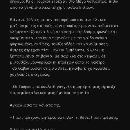
σηκωμό. Κι οι Τούρκοι έτρεχαν στο Μεγάλο Κάστρο, πίσω
από τα βενετσιάνικα τείχη, ν’ ασφαλιστούν.
Κάναμε βόλτες με την αδερφή μου στο αμπέλι και
μαζεύαμε τις στερνές ρώγες πού κρέμουνταν ακόμα στα
κλήματα• άξαφνα βουή ακούστηκε στο δρόμο, φωνές και
γκαρίσματα, τσούρμο περνούσε με τα γαϊδουράκια
φορτωμένα, σκάφες, τεντζερέδες και χανούμισσες.
Άντρες έτρεχαν πίσω, άλλοι ξυπόλυτοι, άλλοι με
ξεπατωμένα στιβάνια, με σαρίκια στο κεφάλι, δε
μιλούσαν, μούγκριζαν κι έτρεχαν κατά το Κάστρο.
Τσαλαβουτούσαν στις λάσπες, η κάψα είχε κορώσει,
χοχλάκιζε ο αγέρας.
– Οι Τούρκοι, τά σκυλιά! γόγγυξε η μητέρα, μας άρπαξε
παραμάσκαλα και μας έμπασε στο σπίτι.
Αγκάλιασα τά γόνατά της.
– Γιατί τρέχουν, μητέρα; ρώτησα• τι θένε; Γιατί τρέμεις;
Χάδεψε τα μαλλιά μου.