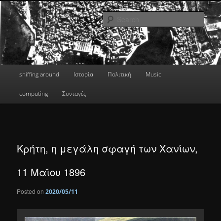
Skip
a greek geek
to
Sear
primary
content
done's blog
Main
sniffing around
Ιστορία
Πολιτική
Music
menu
computing
Συνταγές
Κρήτη, η μεγάλη σφαγή των Χανίων,
11 Μαΐου 1896
Posted on
2020/05/11