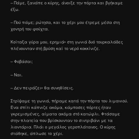
– Πάμε, ξανάπε ο κύρης, άνοιξε την πόρτα και βγήκαμε
έξω.
– Πού πάμε; ρώτησα, και το χέρι μου έτρεμε μέσα στη
χοντρή του φούχτα.
Κοίταξα γύρα μου, ερημιά• στη γωνιά δυό τουρκαλάδες
πλένουνταν στή βρύση καί το νερό κοκκίνιζε.
– Φοβάσαι;
– Ναι.
– Δεν πειράζει• θα συνηθίσεις.
Στρίψαμε τη γωνιά, πήραμε κατά την πόρτα του λιμανιού.
Ένα σπίτι κάπνιζε ακόμα, κάμποσες πόρτες ήταν
γκρεμισμένες, αίματα ακόμα στό κατώφλι. Φτάσαμε
στην πλατεία που βρίσκουνταν το σιντριβάνι με τα
λιοντάρια. Πλάι ο μεγάλος γεροπλάτανος. Ο κύρης
στάθηκε, άπλωσε το χέρι.