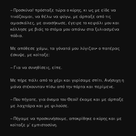
– Προσκύνα! πρόσταξε τώρα ο κύρης, κι ως με είδε να
τινάζουμαι, να θέλω να φύγω, με άρπαξε από τις
αμασκάλες, με ανασήκωσε, έγειρε το κεφάλι μου και
κόλλησε με βιάς το στόμα μου απάνω στα ξυλιασμένα
πόδια.
Με απόθεσε χάμω, τα γόνατά μου λύγιζαν• ο πατέρας
έσκυψε, με κοίταξε:
– Για να συνηθίσεις, είπε.
Με πήρε πάλι από το χέρι και γυρίσαμε σπίτι. Ανήσυχη η
μάνα στέκουνταν πίσω από την πόρτα και περίμενε.
– Που πήγατε, για όνομα του Θεού! έκαμε και με άρπαξε
με λαχτάρα και με φιλούσε.
– Πήγαμε να προσκυνήσουμε, αποκρίθηκε ο κύρης και με
κοίταξε μ’ εμπιστοσύνη.