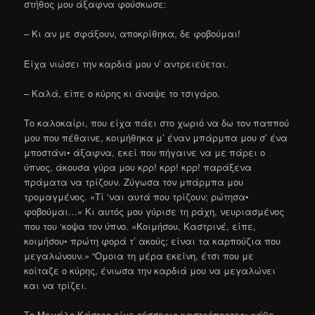
στήθος μου άξαφνα φούσκωσε:
– Κι αν με σφάξουν, αποκρίθηκα, δε φοβούμαι!
Είχα νιώσει την καρδιά μου ν’ αντρειεύεται.
– Καλά, είπε ο κύρης κι άναψε το τσιγάρο.
Το καλοκαίρι, που είχα πάει στο χωριό να δω τον παππού
μου που πέθαινε, κοιμήθηκα μ’ έναν μπάρμπα μου σ’ ένα
μποστάνι• άξαφνα, εκεί που πήγαινε να με πάρει ο
ύπνος, άκουσα γύρα μου κρρ! κρρ! κρρ! παράξενα
πράματα να τρίζουν. Ζύγωσα τον μπάρμπα μου
τρομαγμένος. «Τί ‘ναι αυτά που τρίζουν; ρώτησα•
φοβούμαι…» Κι αυτός μου γύρισε τη ράχη, νευριασμένος
που του ‘κοψα τον ύπνο. «Κοιμήσου, Καστρινέ, είπε,
κοιμήσου• πρώτη φορά τ’ ακούς; είναι τα καρπούζια που
μεγαλώνουν.» “Ομοια τη μέρα εκείνη, έτσι που με
κοίταζε ο κύρης, ένιωσα την καρδιά μου να μεγαλώνει
και να τρίζει.
Το Μεγάλο Κάστρο είχε τέσσερις καστρόπορτες• κάθε