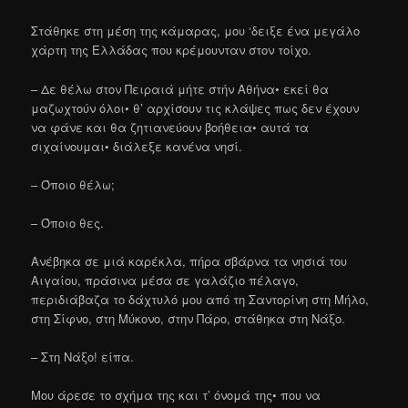
Στάθηκε στη μέση της κάμαρας, μου ‘δειξε ένα μεγάλο
χάρτη της Ελλάδας που κρέμουνταν στον τοίχο.
– Δε θέλω στον Πειραιά μήτε στήν Αθήνα• εκεί θα
μαζωχτούν όλοι• θ’ αρχίσουν τις κλάψες πως δεν έχουν
να φάνε και θα ζητιανεύουν βοήθεια• αυτά τα
σιχαίνουμαι• διάλεξε κανένα νησί.
– Όποιο θέλω;
– Όποιο θες.
Ανέβηκα σε μιά καρέκλα, πήρα σβάρνα τα νησιά του
Αιγαίου, πράσινα μέσα σε γαλάζιο πέλαγο,
περιδιάβαζα το δάχτυλό μου από τη Σαντορίνη στη Μήλο,
στη Σίφνο, στη Μύκονο, στην Πάρο, στάθηκα στη Νάξο.
– Στη Νάξο! είπα.
Μου άρεσε το σχήμα της και τ’ όνομά της• που να