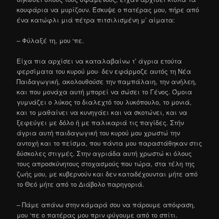
κουφάρια να μυρίζουν. Έσκυψε ο πατέρας μου, πήρε από
ένα κατώφλι μιά πέτρα πιτσιλισμένη μ’ αίματα:
– Φύλαξέ τη, μου ‘πε.
Είχα πια αρχίσει να καταλαβαίνω τ’ άγρια ετούτα
φερσίματα του κυρού μου· δεν εφάρμοζε αυτός τη Νέα
Παιδαγωγική, ακολουθούσε την παμπάλαιη, την ανήλεη,
και που μονάχα αυτή μπορεί να σώσει το Γένος. Όμοια
γυμνάζει ο λύκος το διαλεχτό του λυκόπουλο, το μονιά,
και το μαθαίνει να κυνηγάει και να σκοτώνει, και να
ξεφεύγει με δόλο ή με παλικαριά τις παγίδες. Στήν
άγρια αυτή παιδαγωγική του κυρού μου χρωστώ την
αντοχή και το πείσμα, που πάντα μου παραστάθηκαν στις
δύσκολες στιγμές. Στην αγριάδα αυτή χρωστώ κι όλους
τους απροσκύνητους στοχασμούς που τώρα, στα τέλη της
ζωής μου, με κυβερνούν και δεν καταδέχουνται μήτε από
το Θεό μήτε από το Διάβολο παρηγοριά.
– Πάμε απάνω στην κάμαρά σου να πάρουμε απόφαση,
μου ‘πε ο πατέρας μου πριν φύγουμε από το σπίτι.