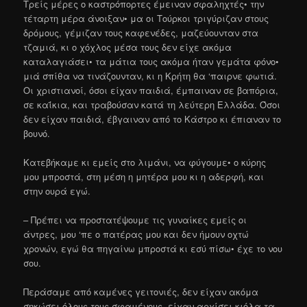
Τρείς μέρες ο καστρόπορτες έμειναν σφαληχτές• την
τέταρτη μέρα άνοιξαν• μα οι Τούρκοι τριγύριζαν στους
δρόμους, γέμιζαν τους καφενέδες, μαζεύουνταν στα
τζαμιά, κι ο χόχλος μέσα τους δεν είχε ακόμα
καταλαγιάσει• τα μάτια τους ακόμα ήταν γεμάτα φόνο•
μιά σπίθα να τινάζουνταν, κι η Κρήτη θα ‘παιρνε φωτιά.
Οι χριστιανοί, όσοι είχαν παιδιά, έμπαιναν σε βαπόρια,
σε καΐκια, και τραβούσαν κατά τη λεύτερη Ελλάδα. Όσοι
δεν είχαν παιδιά, έβγαιναν από το Κάστρο κι έπιαναν το
βουνό.
Κατεβήκαμε κι εμείς στο λιμάνι, να φύγουμε• ο κύρης
μου μπροστά, στη μέση η μητέρα μου κι η αδερφή, και
στην ουρά εγώ.
– Πρέπει να προστατέψουμε τις γυναίκες εμείς οι
άντρες, μου ‘πε ο πατέρας μου και δεν ήμουν οχτώ
χρονών, εγώ θα πηγαίνω μπροστά κι εσύ πίσω• έχε το νου
σου.
Περάσαμε από καμένες γειτονιές, δεν είχαν ακόμα
σηκώσει όλους τους σφαμένους, είχαν αρχίσει κιόλα τα