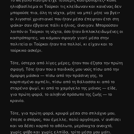
ηλιοβασίλεμα οι Τούρκοι τις κλείδωναν και κανένας δεν
μπορούσε πια, όλη τη νύχτα, μήτε να μπεί μήτε να βγει•
οι λιγοστοί χριστιανοί που ήταν μέσα έπεφταν έτσι στη
φάκα• σαν έβγαινε πάλι ο ήλιος, άνοιγαν. Μπορούσαν
λοιπόν οι Τούρκοι τη νύχτα, όσο ήταν διπλοκλειδωμένες οι
καστρόπορτες, να κάμουν σφαγή• γιατί μέσα στην
πολιτεία οι Τούρκοι ήταν πιο πολλοί, κι είχαν και το
τούρκικο ασκέρι.
Τότε, ύστερα από λίγες μέρες, ήταν που έζησα την πρώτη
σφαγή. Τότε ήταν που ο παιδικός μου νούς πίσω από την
όμορφη μάσκα — πίσω από την πράσινη γης, το
καρπισμένο αμπέλι, πίσω από τη θάλασσα κι από το
σταρένιο ψωμί, κι από το χαμόγελο της μάνας — είδε,
για πρώτη φορά, το αληθινό πρόσωπο της ζωής — το
κρανίο.
Τότε, για πρώτη φορά, κρυφά μέσα στο σπλάχνο μου,
έπεσε ο σπόρος, που έμελλε, πολύ αργότερα, ν’ ανθίσει
και να δέσει καρπό το αθόλωτο, μερόνυχτα ανοιχτό,
χωρίς φόβο και χωρίς ελπίδα, τρίτο μέσα μου μάτι.