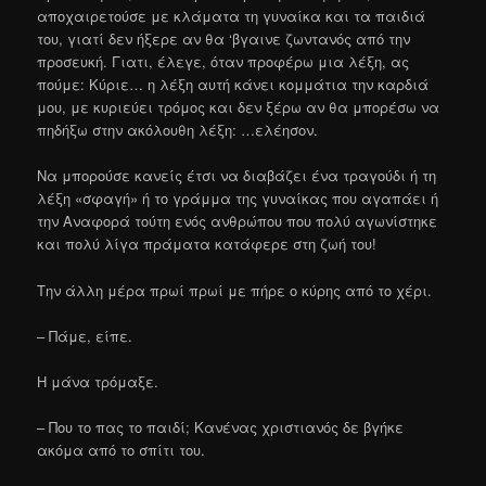
αποχαιρετούσε με κλάματα τη γυναίκα και τα παιδιά
του, γιατί δεν ήξερε αν θα ‘βγαινε ζωντανός από την
προσευκή. Γιατι, έλεγε, όταν προφέρω μια λέξη, ας
πούμε: Κύριε… η λέξη αυτή κάνει κομμάτια την καρδιά
μου, με κυριεύει τρόμος και δεν ξέρω αν θα μπορέσω να
πηδήξω στην ακόλουθη λέξη: …ελέησον.
Να μπορούσε κανείς έτσι να διαβάζει ένα τραγούδι ή τη
λέξη «σφαγή» ή το γράμμα της γυναίκας που αγαπάει ή
την Αναφορά τούτη ενός ανθρώπου που πολύ αγωνίστηκε
και πολύ λίγα πράματα κατάφερε στη ζωή του!
Την άλλη μέρα πρωί πρωί με πήρε ο κύρης από το χέρι.
– Πάμε, είπε.
Η μάνα τρόμαξε.
– Που το πας το παιδί; Κανένας χριστιανός δε βγήκε
ακόμα από το σπίτι του.