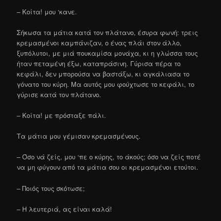
– Κοίτα! μου ‘κανε.
Σήκωσα τα μάτια κατά τον πλάτανο, έσυρα φωνή: τρεις
κρεμασμένοι καμπάνιζαν, ο ένας πλάι στον άλλο,
ξυπόλυτοι, με μιά πουκαμίσα μονάχα, κι η γλώσσα τους
ήταν πεταμένη έξω, καταπράσινη. Γύρισα πέρα το
κεφάλι, δεν μπορούσα να βαστάξω, κι αγκάλιασα το
γόνατο του κύρη. Μα αυτός μου φούχτωσε το κεφάλι, το
γύρισε κατά τον πλάτανο.
– Κοίτα! με πρόσταξε πάλι.
Τα μάτια μου γέμισαν κρεμασμένους.
– Όσο νά ζείς, μου ‘πε ο κύρης, το άκούς; όσο να ζείς ποτέ
να μη φύγουν από τα μάτια σου οι κρεμασμένοι ετούτοι.
– Ποιός τους σκότωσε;
– Η λευτεριά, ας είναι καλά!