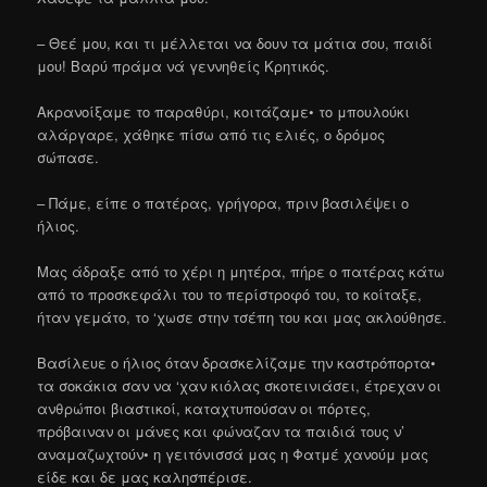
– Θεέ μου, και τι μέλλεται να δουν τα μάτια σου, παιδί
μου! Βαρύ πράμα νά γεννηθείς Κρητικός.
Ακρανοίξαμε το παραθύρι, κοιτάζαμε• το μπουλούκι
αλάργαρε, χάθηκε πίσω από τις ελιές, ο δρόμος
σώπασε.
– Πάμε, είπε ο πατέρας, γρήγορα, πριν βασιλέψει ο
ήλιος.
Μας άδραξε από το χέρι η μητέρα, πήρε ο πατέρας κάτω
από το προσκεφάλι του το περίστροφό του, το κοίταξε,
ήταν γεμάτο, το ‘χωσε στην τσέπη του και μας ακλούθησε.
Βασίλευε ο ήλιος όταν δρασκελίζαμε την καστρόπορτα•
τα σοκάκια σαν να ‘χαν κιόλας σκοτεινιάσει, έτρεχαν οι
ανθρώποι βιαστικοί, καταχτυπούσαν οι πόρτες,
πρόβαιναν οι μάνες και φώναζαν τα παιδιά τους ν’
αναμαζωχτούν• η γειτόνισσά μας η Φατμέ χανούμ μας
είδε και δε μας καλησπέρισε.