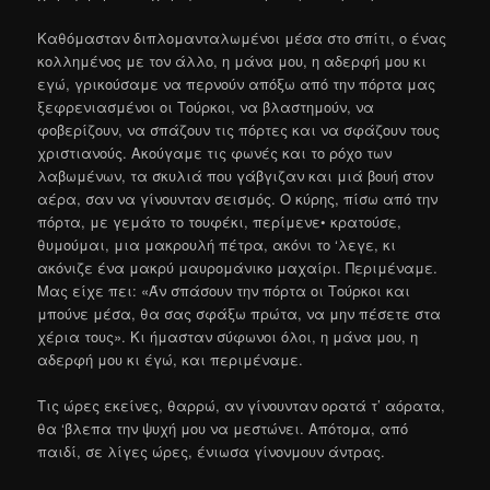
Καθόμασταν διπλομανταλωμένοι μέσα στο σπίτι, ο ένας
κολλημένος με τον άλλο, η μάνα μου, η αδερφή μου κι
εγώ, γρικούσαμε να περνούν απόξω από την πόρτα μας
ξεφρενιασμένοι οι Τούρκοι, να βλαστημούν, να
φοβερίζουν, να σπάζουν τις πόρτες και να σφάζουν τους
χριστιανούς. Ακούγαμε τις φωνές και το ρόχο των
λαβωμένων, τα σκυλιά που γάβγιζαν και μιά βουή στον
αέρα, σαν να γίνουνταν σεισμός. Ο κύρης, πίσω από την
πόρτα, με γεμάτο το τουφέκι, περίμενε• κρατούσε,
θυμούμαι, μια μακρουλή πέτρα, ακόνι το ‘λεγε, κι
ακόνιζε ένα μακρύ μαυρομάνικο μαχαίρι. Περιμέναμε.
Μας είχε πει: «Άν σπάσουν την πόρτα οι Τούρκοι και
μπούνε μέσα, θα σας σφάξω πρώτα, να μην πέσετε στα
χέρια τους». Κι ήμασταν σύφωνοι όλοι, η μάνα μου, η
αδερφή μου κι έγώ, και περιμέναμε.
Τις ώρες εκείνες, θαρρώ, αν γίνουνταν ορατά τ’ αόρατα,
θα ‘βλεπα την ψυχή μου να μεστώνει. Απότομα, από
παιδί, σε λίγες ώρες, ένιωσα γίνονμουν άντρας.