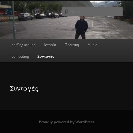
Skip
a greek geek
to
Sear
primary
content
done's blog
Main
sniffing around
Ιστορία
Πολιτική
Music
menu
computing
Συνταγές
Συνταγές
Proudly powered by WordPress