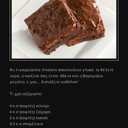
Αν λιγουρεύεστε πλούσιο σοκολατένιο γλυκό, το θέλετε
τώρα, η κουζίνα σας είναι άδεια και η βαρεμάρα
μεγάλη, ε μην… διστάζετε καθόλου!
Τι χρειαζόμαστε:
4 κ.σ (κοφτές) αλεύρι
4 κ.σ (κοφτές) ζάχαρη
2 κ.σ (κοφτές) κακάο
2-3 κ.σ σπορέλαιο