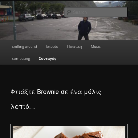
Skip
a greek geek
to
Sear
primary
content
done's blog
Main
sniffing around
Ιστορία
Πολιτική
Music
menu
computing
Συνταγές
Φτιάξτε Brownie σε ένα μόλις
λεπτό…